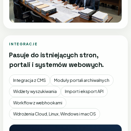
INTEGRACJE
Pasuje do istniejących stron,
portali i systemów webowych.
Integracja z CMS
Moduły portali archiwalnych
Widżety wyszukiwania
Import i eksport API
Workflow z webhookami
Wdrożenia Cloud, Linux, Windows i macOS